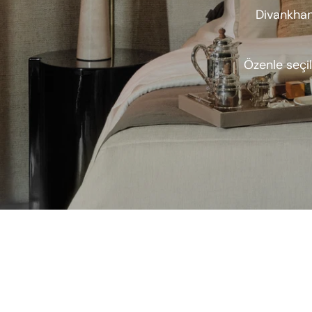
Divankhan
Özenle seçi