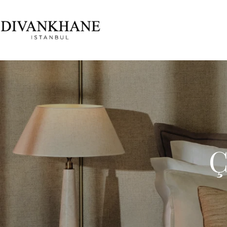
İçeriğe atla
Ç